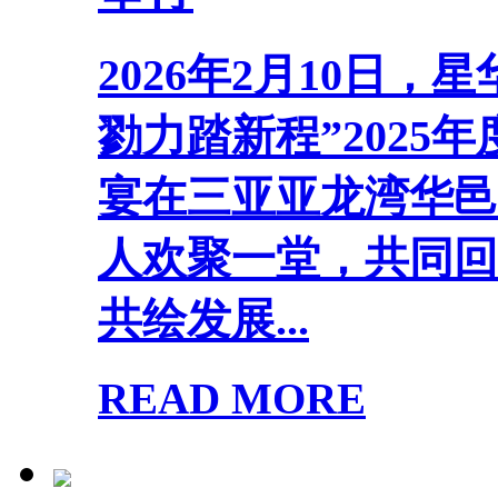
2026年2月10日
勠力踏新程”2025
宴在三亚亚龙湾华邑
人欢聚一堂，共同回
共绘发展...
READ MORE