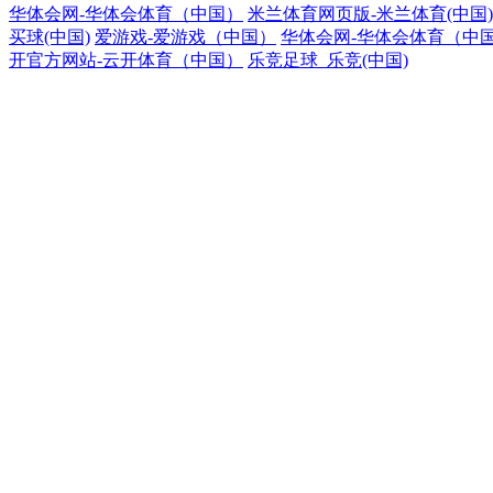
华体会网-华体会体育（中国）
米兰体育网页版-米兰体育(中国
买球(中国)
爱游戏-爱游戏（中国）
华体会网-华体会体育（中
开官方网站-云开体育（中国）
乐竞足球_乐竞(中国)