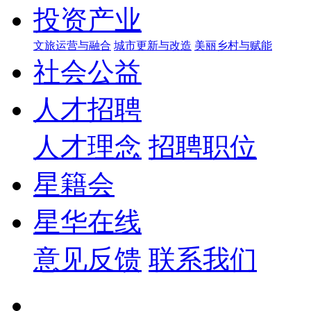
投资产业
文旅运营与融合
城市更新与改造
美丽乡村与赋能
社会公益
人才招聘
人才理念
招聘职位
星籍会
星华在线
意见反馈
联系我们