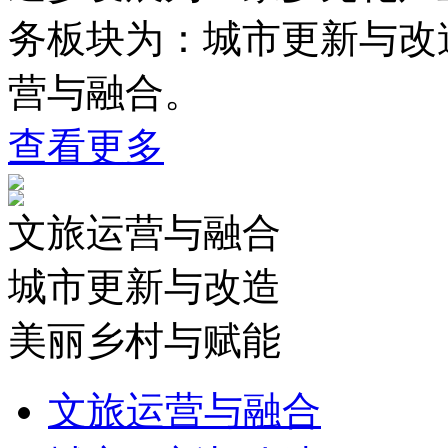
务板块为：城市更新与改
营与融合。
查看更多
文旅运营与融合
城市更新与改造
美丽乡村与赋能
文旅运营与融合