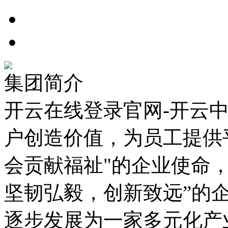
集团简介
开云在线登录官网-开云中国
户创造价值，为员工提供
会贡献福祉"的企业使命
坚韧弘毅，创新致远”的
逐步发展为一家多元化产