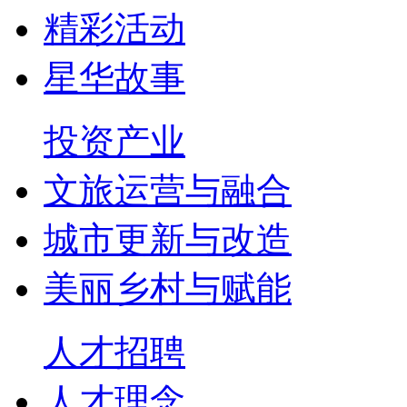
精彩活动
星华故事
投资产业
文旅运营与融合
城市更新与改造
美丽乡村与赋能
人才招聘
人才理念